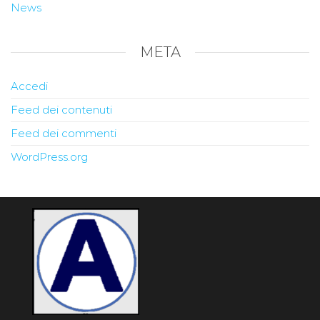
News
META
Accedi
Feed dei contenuti
Feed dei commenti
WordPress.org