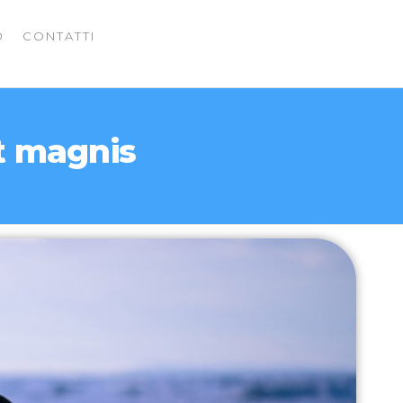
O
CONTATTI
t magnis