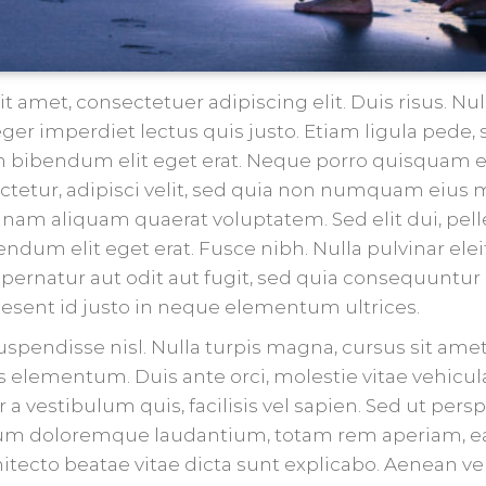
t amet, consectetuer adipiscing elit. Duis risus. 
eger imperdiet lectus quis justo. Etiam ligula pede, s
am bibendum elit eget erat. Neque porro quisquam e
ectetur, adipisci velit, sed quia non numquam eius
nam aliquam quaerat voluptatem. Sed elit dui, pelle
endum elit eget erat. Fusce nibh. Nulla pulvinar e
spernatur aut odit aut fugit, sed quia consequuntur
esent id justo in neque elementum ultrices.
spendisse nisl. Nulla turpis magna, cursus sit amet, s
as elementum. Duis ante orci, molestie vitae vehicul
r a vestibulum quis, facilisis vel sapien. Sed ut per
ium doloremque laudantium, totam rem aperiam, ea
chitecto beatae vitae dicta sunt explicabo. Aenean v