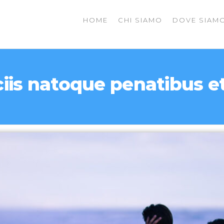
HOME
CHI SIAMO
DOVE SIAM
MENTI
iis natoque penatibus e