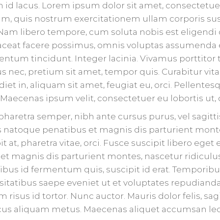
um id lacus. Lorem ipsum dolor sit amet, consectetue
m, quis nostrum exercitationem ullam corporis susci
m libero tempore, cum soluta nobis est eligendi 
eat facere possimus, omnis voluptas assumenda es
tum tincidunt. Integer lacinia. Vivamus porttitor t
us nec, pretium sit amet, tempor quis. Curabitur v
iet in, aliquam sit amet, feugiat eu, orci. Pellente
 Maecenas ipsum velit, consectetuer eu lobortis ut, 
t pharetra semper, nibh ante cursus purus, vel sagitt
is natoque penatibus et magnis dis parturient monte
at, pharetra vitae, orci. Fusce suscipit libero eget e
et magnis dis parturient montes, nascetur ridiculu
apibus id fermentum quis, suscipit id erat. Tempor
ssitatibus saepe eveniet ut et voluptates repudiand
sus id tortor. Nunc auctor. Mauris dolor felis, sagit
oncus aliquam metus. Maecenas aliquet accumsan leo