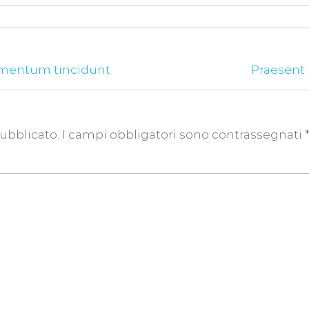
ementum tincidunt
Praesent
pubblicato.
I campi obbligatori sono contrassegnati