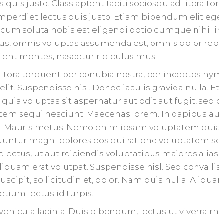
s quis justo. Class aptent taciti sociosqu ad litora t
mperdiet lectus quis justo. Etiam bibendum elit e
, cum soluta nobis est eligendi optio cumque nihil
s, omnis voluptas assumenda est, omnis dolor rep
ient montes, nascetur ridiculus mus.
d litora torquent per conubia nostra, per inceptos h
lit. Suspendisse nisl. Donec iaculis gravida nulla. 
ia voluptas sit aspernatur aut odit aut fugit, se
atem sequi nesciunt. Maecenas lorem. In dapibus a
. Mauris metus. Nemo enim ipsam voluptatem quia 
quuntur magni dolores eos qui ratione voluptatem s
electus, ut aut reiciendis voluptatibus maiores ali
Aliquam erat volutpat. Suspendisse nisl. Sed conval
cipit, sollicitudin et, dolor. Nam quis nulla. Aliq
tium lectus id turpis.
ehicula lacinia. Duis bibendum, lectus ut viverra r