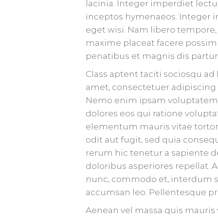
lacinia. Integer imperdiet lectu
inceptos hymenaeos. Integer i
eget wisi. Nam libero tempore
maxime placeat facere possimu
penatibus et magnis dis partur
Class aptent taciti sociosqu a
amet, consectetuer adipiscing e
Nemo enim ipsam voluptatem qu
dolores eos qui ratione volupt
elementum mauris vitae tortor
odit aut fugit, sed quia conse
rerum hic tenetur a sapiente d
doloribus asperiores repellat. 
nunc, commodo et, interdum sus
accumsan leo. Pellentesque pre
Aenean vel massa quis mauris v