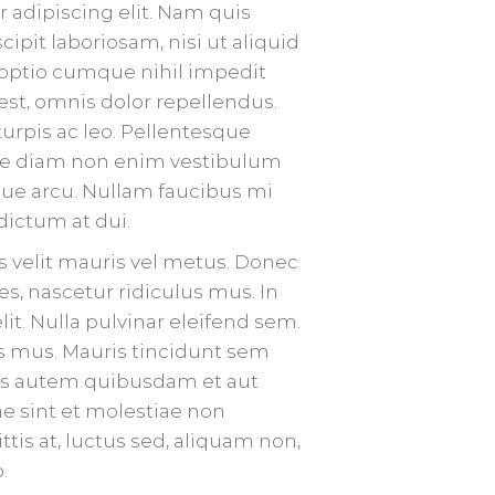
r adipiscing elit. Nam quis
pit laboriosam, nisi ut aliquid
optio cumque nihil impedit
t, omnis dolor repellendus.
urpis ac leo. Pellentesque
itae diam non enim vestibulum
sque arcu. Nullam faucibus mi
dictum at dui.
is velit mauris vel metus. Donec
s, nascetur ridiculus mus. In
lit. Nulla pulvinar eleifend sem.
s mus. Mauris tincidunt sem
ibus autem quibusdam et aut
ae sint et molestiae non
tis at, luctus sed, aliquam non,
.