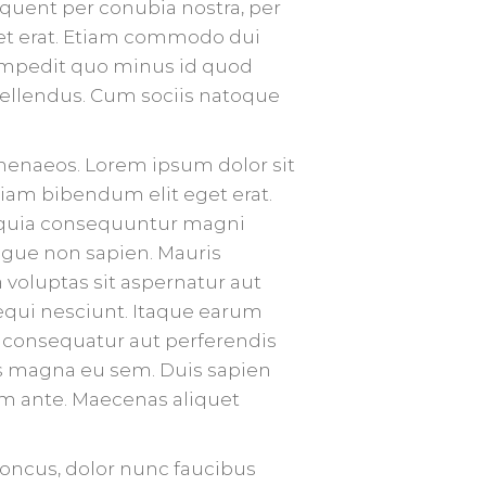
orquent per conubia nostra, per
get erat. Etiam commodo dui
 impedit quo minus id quod
ellendus. Cum sociis natoque
ymenaeos. Lorem ipsum dolor sit
Etiam bibendum elit eget erat.
d quia consequuntur magni
ugue non sapien. Mauris
voluptas sit aspernatur aut
equi nesciunt. Itaque earum
as consequatur aut perferendis
lis magna eu sem. Duis sapien
uam ante. Maecenas aliquet
honcus, dolor nunc faucibus