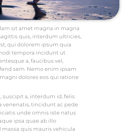
Nullam sit amet magna in magna
agittis quis, interdum ultricies,
st, qui dolorem ipsum quia
 modi tempora incidunt ut
ntesque a, faucibus vel,
leifend sem. Nemo enim ipsam
 magni dolores eos qui ratione
uscipit a, interdum id, felis.
a venenatis, tincidunt ac pede.
spiciatis unde omnis iste natus
que ipsa quae ab illo
el massa quis mauris vehicula