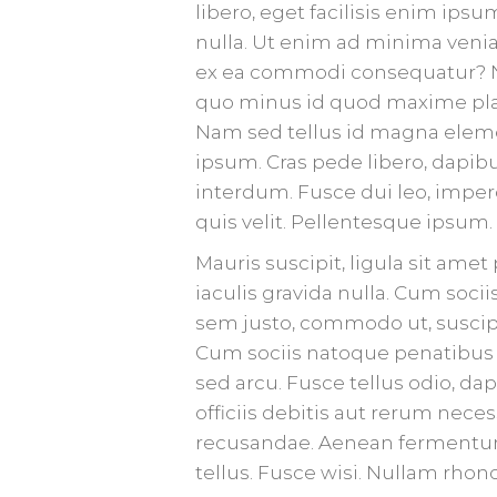
libero, eget facilisis enim ips
nulla. Ut enim ad minima venia
ex ea commodi consequatur? Na
quo minus id quod maxime plac
Nam sed tellus id magna elemen
ipsum. Cras pede libero, dapib
interdum. Fusce dui leo, imperd
quis velit. Pellentesque ipsum.
Mauris suscipit, ligula sit ame
iaculis gravida nulla. Cum soci
sem justo, commodo ut, suscipit 
Cum sociis natoque penatibus 
sed arcu. Fusce tellus odio, d
officiis debitis aut rerum nece
recusandae. Aenean fermentum ri
tellus. Fusce wisi. Nullam rh