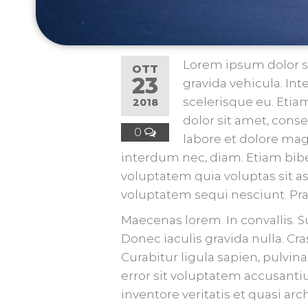
Lorem ipsum dolor si
OTT
23
gravida vehicula. Int
scelerisque eu. Eti
2018
dolor sit amet, cons
0
labore et dolore mag
interdum nec, diam. Etiam bib
voluptatem quia voluptas sit a
voluptatem sequi nesciunt. Pra
Maecenas lorem. In convallis. Su
Donec iaculis gravida nulla. Cr
Curabitur ligula sapien, pulvina
error sit voluptatem accusant
inventore veritatis et quasi ar